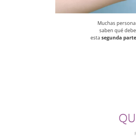
Muchas personas
saben qué deben
esta
segunda part
QU