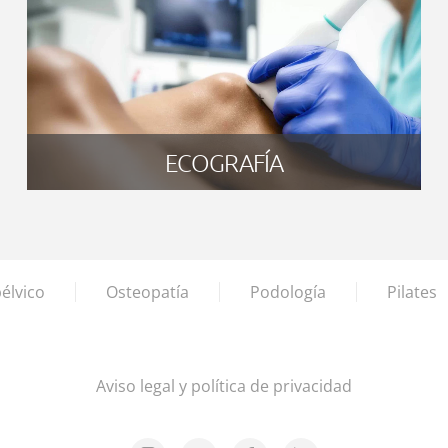
ECOGRAFÍA
élvico
Osteopatía
Podología
Pilates
Aviso legal y política de privacidad