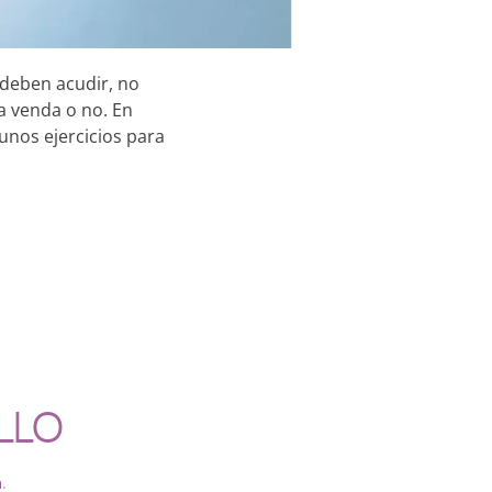
deben acudir, no
a venda o no. En
nos ejercicios para
LLO
a
.