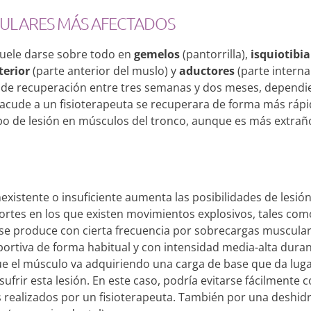
ULARES MÁS AFECTADOS
 suele darse sobre todo en
gemelos
(pantorrilla),
isquiotibia
terior
(parte anterior del muslo) y
aductores
(parte interna
o de recuperación entre tres semanas y dos meses, dependi
i acude a un fisioterapeuta se recuperara de forma más ráp
po de lesión en músculos del tronco, aunque es más extrañ
xistente o insuficiente aumenta las posibilidades de lesión,
rtes en los que existen movimientos explosivos, tales como
se produce con cierta frecuencia por sobrecargas muscular
eportiva de forma habitual y con intensidad media-alta dura
ue el músculo va adquiriendo una carga de base que da luga
ufrir esta lesión. En este caso, podría evitarse fácilmente 
 realizados por un fisioterapeuta. También por una deshidr