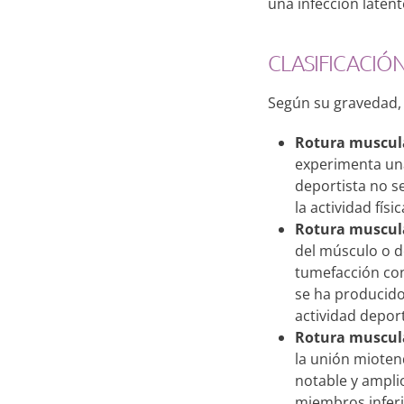
una infección latent
CLASIFICACIÓ
Según su gravedad, 
Rotura muscula
experimenta una
deportista no s
la actividad físi
Rotura muscul
del músculo o d
tumefacción con
se ha producido
actividad depor
Rotura muscul
la unión miotend
notable y amplio
miembros inferi