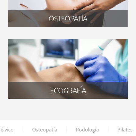
OSTEOPATÍA
ECOGRAFÍA
élvico
Osteopatía
Podología
Pilates