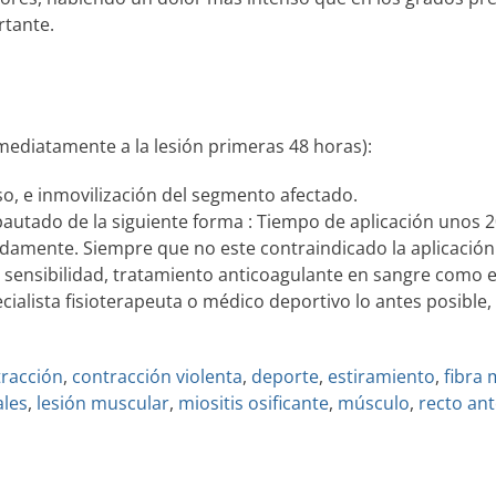
tante.
nmediatamente a la lesión primeras 48 horas):
, e inmovilización del segmento afectado.
pautado de la siguiente forma : Tiempo de aplicación unos 
amente. Siempre que no este contraindicado la aplicació
la sensibilidad, tratamiento anticoagulante en sangre como 
ialista fisioterapeuta o médico deportivo lo antes posible, 
racción
,
contracción violenta
,
deporte
,
estiramiento
,
fibra
ales
,
lesión muscular
,
miositis osificante
,
músculo
,
recto ant