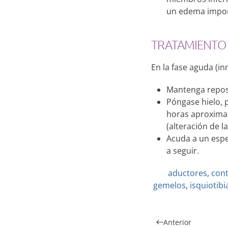
un edema impor
TRATAMIENTO
En la fase aguda (i
Mantenga reposo
Póngase hielo, 
horas aproximad
(alteración de 
Acuda a un espec
a seguir.
aductores
,
cont
gemelos
,
isquiotibi
Anterior