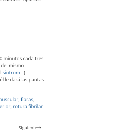
20 minutos cada tres
n del mismo
el
sintrom
…)
él le dará las pautas
 muscular
,
fibras
,
erior
,
rotura fibrilar
Siguiente