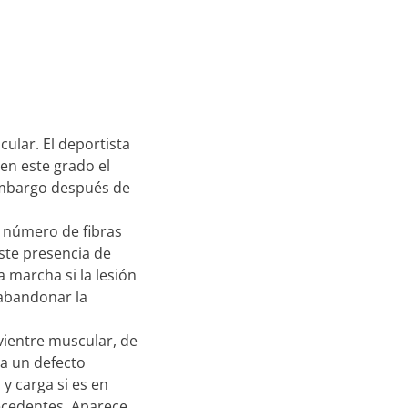
cular. El deportista
en este grado el
 embargo después de
r número de fibras
iste presencia de
 marcha si la lesión
 abandonar la
 vientre muscular, de
ia un defecto
y carga si es en
ecedentes. Aparece