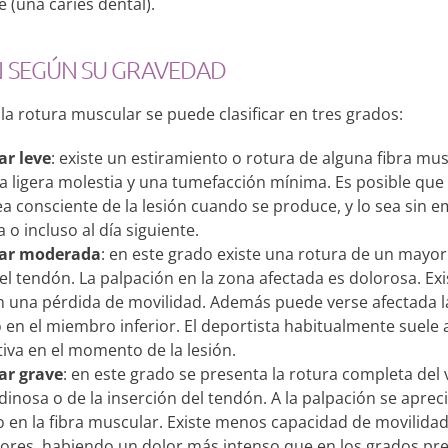
e (una caries dental).
N SEGÚN SU GRAVEDAD
la rotura muscular se puede clasificar en tres grados:
r leve
: existe un estiramiento o rotura de alguna fibra mus
 ligera molestia y una tumefacción mínima. Es posible que 
ea consciente de la lesión cuando se produce, y lo sea sin
ca o incluso al día siguiente.
ar moderada
: en este grado existe una rotura de un mayo
el tendón. La palpación en la zona afectada es dolorosa. Ex
 una pérdida de movilidad. Además puede verse afectada la
 en el miembro inferior. El deportista habitualmente suele
tiva en el momento de la lesión.
ar grave
: en este grado se presenta la rotura completa del
inosa o de la inserción del tendón. A la palpación se aprec
 en la fibra muscular. Existe menos capacidad de movilidad 
ores, habiendo un dolor más intenso que en los grados pr